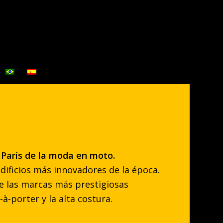
l París de la moda en moto.
edificios más innovadores de la época.
de las marcas más prestigiosas
-à-porter y la alta costura.