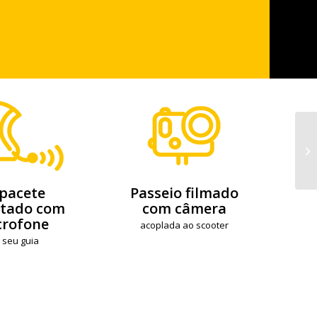
Pa
pacete
Passeio filmado
ctado com
com câmera
crofone
acoplada ao scooter
 seu guia