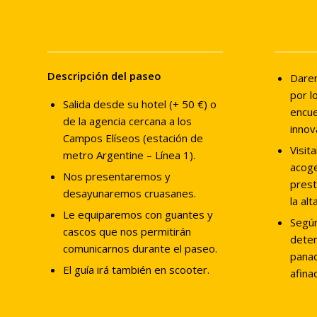
Descripción del paseo
Dare
por l
Salida desde su hotel (+ 50 €) o
encue
de la agencia cercana a los
innov
Campos Elíseos (estación de
Visit
metro Argentine – Línea 1).
acoge
Nos presentaremos y
prest
desayunaremos cruasanes.
la alt
Le equiparemos con guantes y
Según
cascos que nos permitirán
dete
comunicarnos durante el paseo.
panad
El guía irá también en scooter.
afina