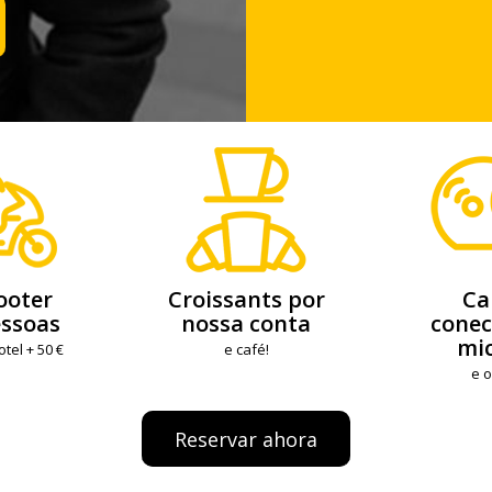
ooter
Croissants por
Ca
essoas
nossa conta
cone
mi
tel + 50 €
e café!
e o
Reservar ahora