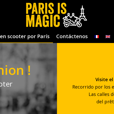
en scooter por París
Contáctenos
hion !
Visite e
oter
Recorrido por los 
Las calles 
del prêt