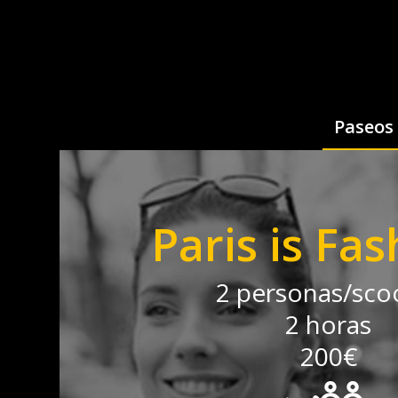
Paseos 
Paris is Fas
2 personas/sco
2 horas
200€