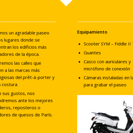
Equipamiento
mos un agradable paseo
os lugares donde se
Scooter SYM – Fiddle II
ntran los edificios más
Guantes
adores de la época.
Casco con auriculares y
aremos las calles que
micrófono de conexión
n a las marcas más
igiosas del prêt-à-porter y
Cámaras instaladas en 
a costura.
para grabar el paseo
 sus gustos, nos
ndremos ante los mejores
eros, reposteros o
dores de quesos de París.